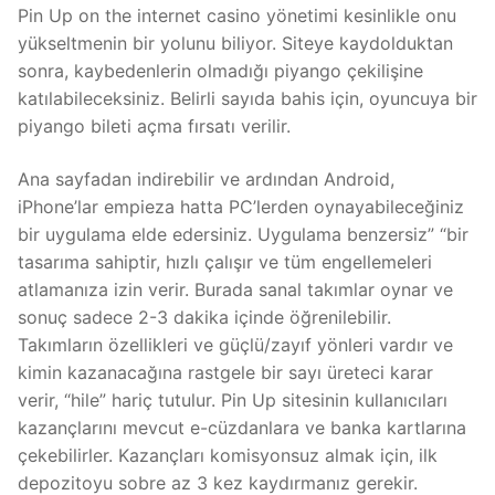
Pin Up on the internet casino yönetimi kesinlikle onu
yükseltmenin bir yolunu biliyor. Siteye kaydolduktan
sonra, kaybedenlerin olmadığı piyango çekilişine
katılabileceksiniz. Belirli sayıda bahis için, oyuncuya bir
piyango bileti açma fırsatı verilir.
Ana sayfadan indirebilir ve ardından Android,
iPhone’lar empieza hatta PC’lerden oynayabileceğiniz
bir uygulama elde edersiniz. Uygulama benzersiz” “bir
tasarıma sahiptir, hızlı çalışır ve tüm engellemeleri
atlamanıza izin verir. Burada sanal takımlar oynar ve
sonuç sadece 2-3 dakika içinde öğrenilebilir.
Takımların özellikleri ve güçlü/zayıf yönleri vardır ve
kimin kazanacağına rastgele bir sayı üreteci karar
verir, “hile” hariç tutulur. Pin Up sitesinin kullanıcıları
kazançlarını mevcut e-cüzdanlara ve banka kartlarına
çekebilirler. Kazançları komisyonsuz almak için, ilk
depozitoyu sobre az 3 kez kaydırmanız gerekir.