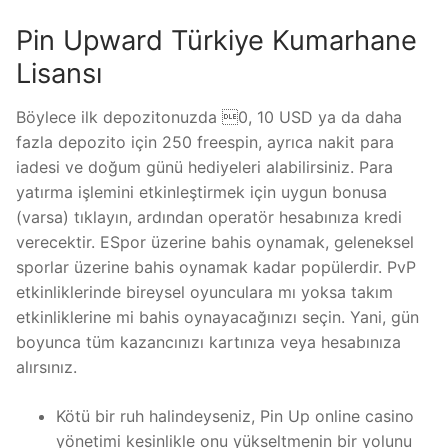
Pin Upward Türkiye Kumarhane
Lisansı
Böylece ilk depozitonuzda 0, 10 USD ya da daha
fazla depozito için 250 freespin, ayrıca nakit para
iadesi ve doğum günü hediyeleri alabilirsiniz. Para
yatırma işlemini etkinleştirmek için uygun bonusa
(varsa) tıklayın, ardından operatör hesabınıza kredi
verecektir. ESpor üzerine bahis oynamak, geleneksel
sporlar üzerine bahis oynamak kadar popülerdir. PvP
etkinliklerinde bireysel oyunculara mı yoksa takım
etkinliklerine mi bahis oynayacağınızı seçin. Yani, gün
boyunca tüm kazancınızı kartınıza veya hesabınıza
alırsınız.
Kötü bir ruh halindeyseniz, Pin Up online casino
yönetimi kesinlikle onu yükseltmenin bir yolunu