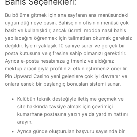
Bahis Seçenekleri:
Bu bölüme gitmek için ana sayfanın ana menüsündeki
uygun düğmeye basın. Bahisçinin ofisinin menüsü çok
basit ve kullanışlıdır, ancak ücretli modda nasıl bahis
yapılacağını öğrenmek için talimatları okumak gereksiz
değildir. İşlem yaklaşık 10 saniye sürer ve gerçek bir
posta kutusuna ve şifresine sahip olmanızı gerektirir.
Ayrıca e-posta hesabınıza gitmeniz ve aldığınız
mektup aracılığıyla profilinizi etkinleştirmeniz önerilir.
Pin Upward Casino yeni gelenlere çok iyi davranır ve
onlara esnek bir başlangıç bonusları sistemi sunar.
Kulübün teknik desteğiyle iletişime geçmek ve
site hakkında tavsiye almak için çevrimiçi
kumarhane postasına yazın ya da yardım hattını
arayın.
Ayrıca günde oluşturulan başvuru sayısında bir