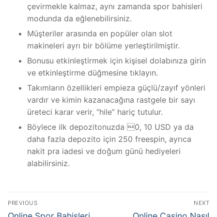
çevirmekle kalmaz, aynı zamanda spor bahisleri
modunda da eğlenebilirsiniz.
Müşteriler arasında en popüler olan slot
makineleri ayrı bir bölüme yerleştirilmiştir.
Bonusu etkinleştirmek için kişisel dolabınıza girin
ve etkinleştirme düğmesine tıklayın.
Takımların özellikleri empieza güçlü/zayıf yönleri
vardır ve kimin kazanacağına rastgele bir sayı
üreteci karar verir, “hile” hariç tutulur.
Böylece ilk depozitonuzda 0, 10 USD ya da
daha fazla depozito için 250 freespin, ayrıca
nakit pra iadesi ve doğum günü hediyeleri
alabilirsiniz.
Post
PREVIOUS
NEXT
navigation
Previous
Next
Online Spor Bahisleri
Online Casino Nasıl