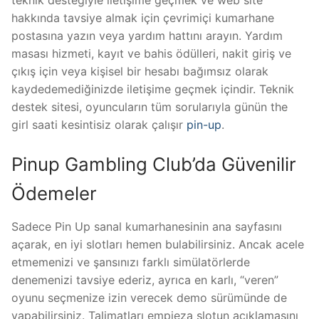
hakkında tavsiye almak için çevrimiçi kumarhane
postasına yazın veya yardım hattını arayın. Yardım
masası hizmeti, kayıt ve bahis ödülleri, nakit giriş ve
çıkış için veya kişisel bir hesabı bağımsız olarak
kaydedemediğinizde iletişime geçmek içindir. Teknik
destek sitesi, oyuncuların tüm sorularıyla günün the
girl saati kesintisiz olarak çalışır
pin-up
.
Pinup Gambling Club’da Güvenilir
Ödemeler
Sadece Pin Up sanal kumarhanesinin ana sayfasını
açarak, en iyi slotları hemen bulabilirsiniz. Ancak acele
etmemenizi ve şansınızı farklı simülatörlerde
denemenizi tavsiye ederiz, ayrıca en karlı, “veren”
oyunu seçmenize izin verecek demo sürümünde de
yapabilirsiniz. Talimatları empieza slotun açıklamasını