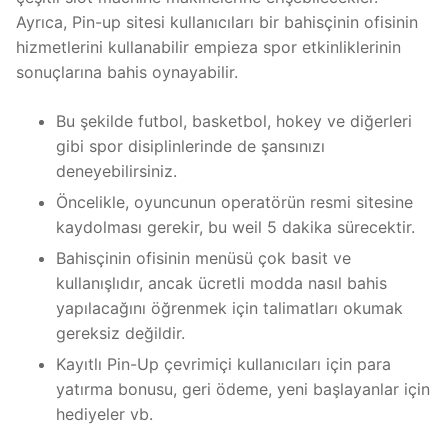
Ayrıca, Pin-up sitesi kullanıcıları bir bahisçinin ofisinin
hizmetlerini kullanabilir empieza spor etkinliklerinin
sonuçlarına bahis oynayabilir.
Bu şekilde futbol, basketbol, hokey ve diğerleri
gibi spor disiplinlerinde de şansınızı
deneyebilirsiniz.
Öncelikle, oyuncunun operatörün resmi sitesine
kaydolması gerekir, bu weil 5 dakika sürecektir.
Bahisçinin ofisinin menüsü çok basit ve
kullanışlıdır, ancak ücretli modda nasıl bahis
yapılacağını öğrenmek için talimatları okumak
gereksiz değildir.
Kayıtlı Pin-Up çevrimiçi kullanıcıları için para
yatırma bonusu, geri ödeme, yeni başlayanlar için
hediyeler vb.