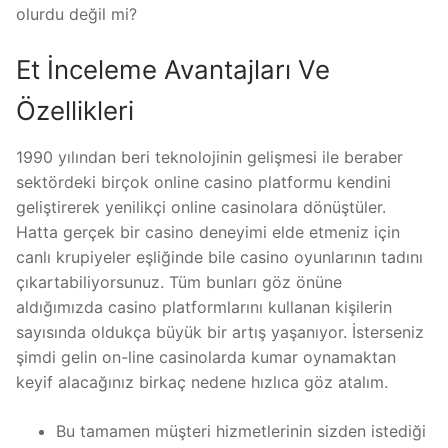
olurdu değil mi?
Et İnceleme Avantajları Ve
Özellikleri
1990 yılından beri teknolojinin gelişmesi ile beraber
sektördeki birçok online casino platformu kendini
geliştirerek yenilikçi online casinolara dönüştüler.
Hatta gerçek bir casino deneyimi elde etmeniz için
canlı krupiyeler eşliğinde bile casino oyunlarının tadını
çıkartabiliyorsunuz. Tüm bunları göz önüne
aldığımızda casino platformlarını kullanan kişilerin
sayısında oldukça büyük bir artış yaşanıyor. İsterseniz
şimdi gelin on-line casinolarda kumar oynamaktan
keyif alacağınız birkaç nedene hızlıca göz atalım.
Bu tamamen müşteri hizmetlerinin sizden istediği