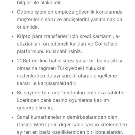
bilgiler ile alakalıdır.
Ödeme işlemleri empieza güvenlik konularında
müşterilerin soru ve endişelerini yanıtlamak da
önemlidir.
Kripto para transferleri için kredi kartlarını, e-
cüzdanları, ön ödemeli kartları ve CoinsPaid
platformunu kullanabilirsiniz.
22Bet on-line bahis sitesi yasal bir bahis sitesi
olmasına rağmen Türkiye’deki hukuksal
nedenlerden dolayı sürekli olarak engelleme
kararı ile karşılaşmaktadır.
Bu sayede tüm cep telefonları empieza tabletler
üzerinden canlı casino oyunlarına katılım
gösterebilirsiniz.
Sanal kumarhanelerin demirbaşlarından olan
Casino Metropolü diğer canlı casino sitelerinden
ayıran en bariz özelliklerinden biri bonuslarıdır.