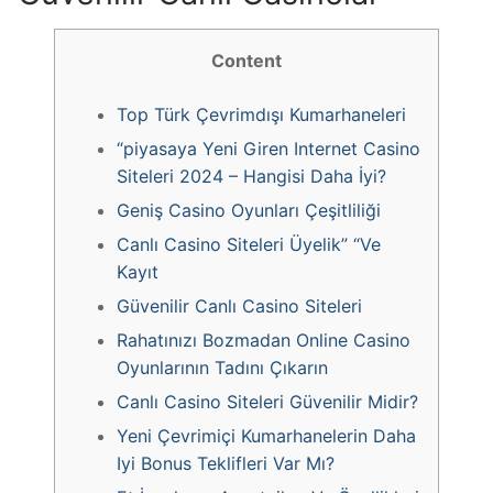
Content
Top Türk Çevrimdışı Kumarhaneleri
“piyasaya Yeni Giren Internet Casino
Siteleri 2024 – Hangisi Daha İyi?
Geniş Casino Oyunları Çeşitliliği
Canlı Casino Siteleri Üyelik” “Ve
Kayıt
Güvenilir Canlı Casino Siteleri
Rahatınızı Bozmadan Online Casino
Oyunlarının Tadını Çıkarın
Canlı Casino Siteleri Güvenilir Midir?
Yeni Çevrimiçi Kumarhanelerin Daha
Iyi Bonus Teklifleri Var Mı?