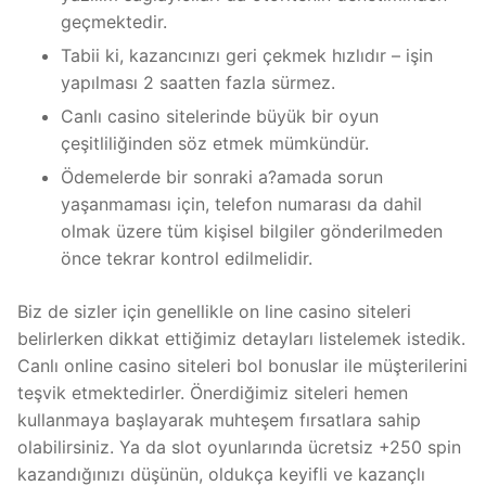
geçmektedir.
Tabii ki, kazancınızı geri çekmek hızlıdır – işin
yapılması 2 saatten fazla sürmez.
Canlı casino sitelerinde büyük bir oyun
çeşitliliğinden söz etmek mümkündür.
Ödemelerde bir sonraki a?amada sorun
yaşanmaması için, telefon numarası da dahil
olmak üzere tüm kişisel bilgiler gönderilmeden
önce tekrar kontrol edilmelidir.
Biz de sizler için genellikle on line casino siteleri
belirlerken dikkat ettiğimiz detayları listelemek istedik.
Canlı online casino siteleri bol bonuslar ile müşterilerini
teşvik etmektedirler. Önerdiğimiz siteleri hemen
kullanmaya başlayarak muhteşem fırsatlara sahip
olabilirsiniz. Ya da slot oyunlarında ücretsiz +250 spin
kazandığınızı düşünün, oldukça keyifli ve kazançlı