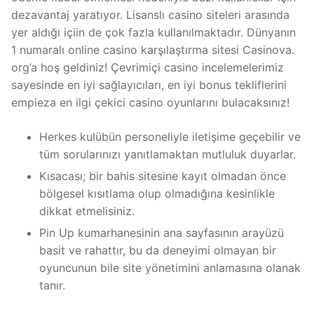
dezavantaj yaratıyor. Lisanslı casino siteleri arasında
yer aldığı içiin de çok fazla kullanılmaktadır. Dünyanın
1 numaralı online casino karşılaştırma sitesi Casinova.
org’a hoş geldiniz! Çevrimiçi casino incelemelerimiz
sayesinde en iyi sağlayıcıları, en iyi bonus tekliflerini
empieza en ilgi çekici casino oyunlarını bulacaksınız!
Herkes kulübün personeliyle iletişime geçebilir ve
tüm sorularınızı yanıtlamaktan mutluluk duyarlar.
Kısacası; bir bahis sitesine kayıt olmadan önce
bölgesel kısıtlama olup olmadığına kesinlikle
dikkat etmelisiniz.
Pin Up kumarhanesinin ana sayfasının arayüzü
basit ve rahattır, bu da deneyimi olmayan bir
oyuncunun bile site yönetimini anlamasına olanak
tanır.