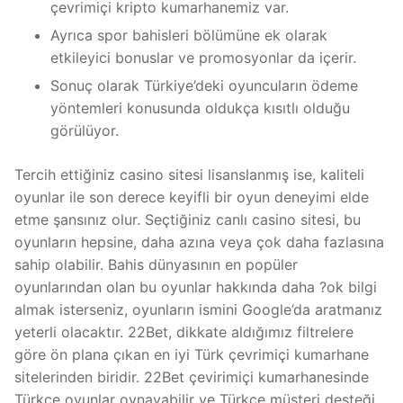
çevrimiçi kripto kumarhanemiz var.
Ayrıca spor bahisleri bölümüne ek olarak
etkileyici bonuslar ve promosyonlar da içerir.
Sonuç olarak Türkiye’deki oyuncuların ödeme
yöntemleri konusunda oldukça kısıtlı olduğu
görülüyor.
Tercih ettiğiniz casino sitesi lisanslanmış ise, kaliteli
oyunlar ile son derece keyifli bir oyun deneyimi elde
etme şansınız olur. Seçtiğiniz canlı casino sitesi, bu
oyunların hepsine, daha azına veya çok daha fazlasına
sahip olabilir. Bahis dünyasının en popüler
oyunlarından olan bu oyunlar hakkında daha ?ok bilgi
almak isterseniz, oyunların ismini Google’da aratmanız
yeterli olacaktır. 22Bet, dikkate aldığımız filtrelere
göre ön plana çıkan en iyi Türk çevrimiçi kumarhane
sitelerinden biridir. 22Bet çevirimiçi kumarhanesinde
Türkçe oyunlar oynayabilir ve Türkçe müşteri desteği