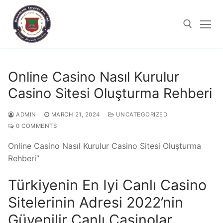
Skip
to
content
Search for:
Online Casino Nasıl Kurulur
Casino Sitesi Oluşturma Rehberi
MARCH 21, 2024
UNCATEGORIZED
ADMIN
0 COMMENTS
Online Casino Nasıl Kurulur Casino Sitesi Oluşturma
Rehberi”
Türkiyenin En Iyi Canlı Casino
Sitelerinin Adresi 2022’nin ️
Güvenilir Canlı Casinolar