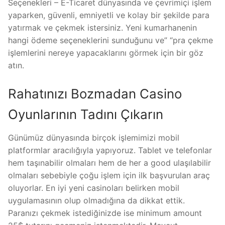
Seçenekleri – E-Ticaret dünyasında ve çevrimiçi işlem
yaparken, güvenli, emniyetli ve kolay bir şekilde para
yatırmak ve çekmek istersiniz. Yeni kumarhanenin
hangi ödeme seçeneklerini sunduğunu ve” “pra çekme
işlemlerini nereye yapacaklarını görmek için bir göz
atın.
Rahatınızı Bozmadan Casino
Oyunlarının Tadını Çıkarın
Günümüz dünyasında birçok işlemimizi mobil
platformlar aracılığıyla yapıyoruz. Tablet ve telefonlar
hem taşınabilir olmaları hem de her a good ulaşılabilir
olmaları sebebiyle çoğu işlem için ilk başvurulan araç
oluyorlar. En iyi yeni casinoları belirken mobil
uygulamasının olup olmadığına da dikkat ettik.
Paranızı çekmek istediğinizde ise minimum amount