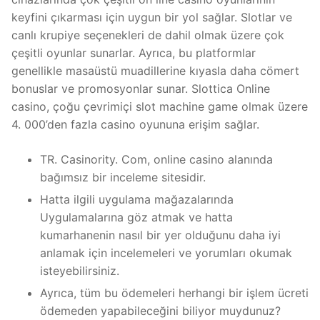
keyfini çıkarması için uygun bir yol sağlar. Slotlar ve
canlı krupiye seçenekleri de dahil olmak üzere çok
çeşitli oyunlar sunarlar. Ayrıca, bu platformlar
genellikle masaüstü muadillerine kıyasla daha cömert
bonuslar ve promosyonlar sunar. Slottica Online
casino, çoğu çevrimiçi slot machine game olmak üzere
4. 000’den fazla casino oyununa erişim sağlar.
TR. Casinority. Com, online casino alanında
bağımsız bir inceleme sitesidir.
Hatta ilgili uygulama mağazalarında
Uygulamalarına göz atmak ve hatta
kumarhanenin nasıl bir yer olduğunu daha iyi
anlamak için incelemeleri ve yorumları okumak
isteyebilirsiniz.
Ayrıca, tüm bu ödemeleri herhangi bir işlem ücreti
ödemeden yapabileceğini biliyor muydunuz?