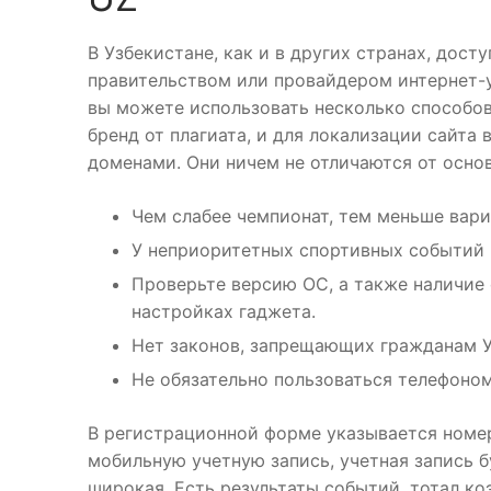
В Узбекистане, как и в других странах, дос
правительством или провайдером интернет-у
вы можете использовать несколько способов.
бренд от плагиата, и для локализации сайта 
доменами. Они ничем не отличаются от основ
Чем слабее чемпионат, тем меньше вари
У неприоритетных спортивных событий 
Проверьте версию ОС, а также наличие 
настройках гаджета.
Нет законов, запрещающих гражданам Уз
Не обязательно пользоваться телефоном
В регистрационной форме указывается номер
мобильную учетную запись, учетная запись б
широкая. Есть результаты событий, тотал к