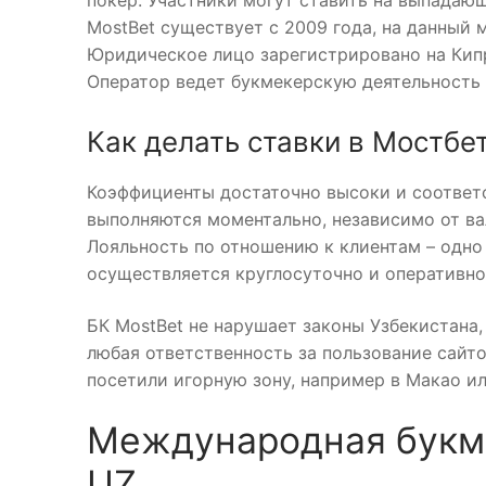
MostBet существует с 2009 года, на данный м
Юридическое лицо зарегистрировано на Кипр
Оператор ведет букмекерскую деятельность в
Как делать ставки в Мостбе
Коэффициенты достаточно высоки и соответ
выполняются моментально, независимо от ва
Лояльность по отношению к клиентам – одно
осуществляется круглосуточно и оперативно
БК MostBet не нарушает законы Узбекистана,
любая ответственность за пользование сайт
посетили игорную зону, например в Макао ил
Международная букме
UZ