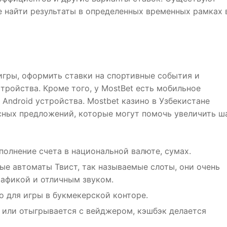
е найти результаты в определенных временных рамках 
игры, оформить ставки на спортивные события и
тройства. Кроме того, у MostBet есть мобильное
 Android устройства. Mostbet казино в Узбекистане
сных предложений, которые могут помочь увеличить ш
олнение счета в национальной валюте, сумах.
е автоматы Твист, так называемые слоты, они очень
рафикой и отличным звуком.
о для игры в букмекерской конторе.
 или отыгрывается с вейджером, кэшбэк делается