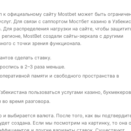
туп к официальному сайту Mostbet может быть ограниче
слуг. Для связи с саппортом Мостбет казино в Узбеки
 Для распределения нагрузки на сайте, чтобы защитит
в регионе, MostBet создали сайты-зеркала с другими
ного с точки зрения функционала.
антов сделать ставку.
роспись в 2–3 раза меньше.
оперативной памяти и свободного пространства в
бекистана пользоваться услугами казино, букмекеров
 во время разговора.
 и выбирается валюта. После того, как вы подтвердит
удет создана. Если мы посмотрим на картинку, то она 
оэффициентов и другие варианты ставок. Существуют