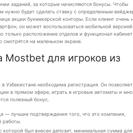
нии заданий, за которые начисляются бонусы. Чтобы
ам нужно будет сделать ставку с определенным вейдже
ице акции букмекерской конторы. Если клиент очень 
мартфон, он может воспользоваться мобильной версией
о только расположение отделов и функционал кабинет
 смотрятся на маленьком экране.
 Mostbet для игроков из
t в Узбекистане необходима регистрация. Он позволяет
ции в прямом эфире, играть в игровые автоматы и мно
ется полезный бонус.
да — лучшие подтверждения того, что это компания,
й работы.
 с которой был внесен депозит, минимальная сумма для