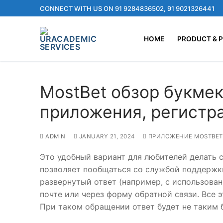
Skip
CONNECT WITH US ON 91 9284836502, 91 9021326441
to
content
HOME
PRODUCT & P
MostBet обзор букмек
приложения, регистр
JANUARY 21, 2024
ПРИЛОЖЕНИЕ MOSTBET 
ADMIN
Это удобный вариант для любителей делать 
позволяет пообщаться со службой поддержк
развернутый ответ (например, с использова
почте или через форму обратной связи. Все 
При таком обращении ответ будет не таким 