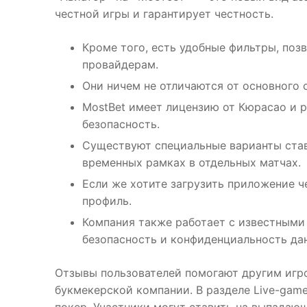
честной игры и гарантирует честность.
Кроме того, есть удобные фильтры, по
провайдерам.
Они ничем не отличаются от основного 
MostBet имеет лицензию от Кюрасао и р
безопасность.
Существуют специальные варианты став
временных рамках в отдельных матчах.
Если же хотите загрузить приложение ч
профиль.
Компания также работает с известными
безопасность и конфиденциальность да
Отзывы пользователей помогают другим игро
букмекерской компании. В разделе Live-gam
покер. Участники могут ставить на выпада