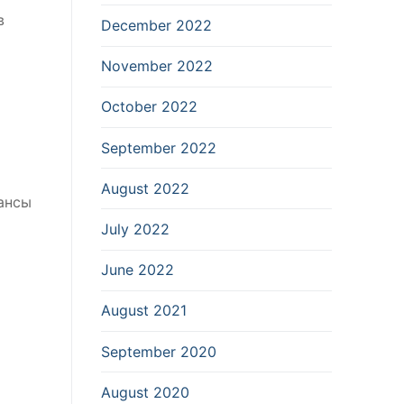
в
December 2022
November 2022
October 2022
September 2022
August 2022
ансы
July 2022
June 2022
August 2021
September 2020
August 2020