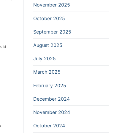
November 2025
October 2025
September 2025
August 2025
ь и
July 2025
March 2025
й
February 2025
т
December 2024
November 2024
в
October 2024