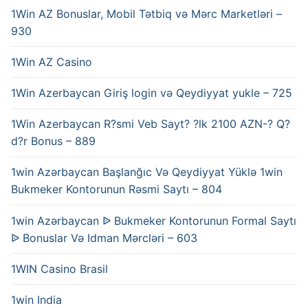
1Win AZ Bonuslar, Mobil Tətbiq və Mərc Marketləri –
930
1Win AZ Casino
1Win Azerbaycan Giriş login və Qeydiyyat yukle – 725
1Win Azerbaycan R?smi Veb Sayt? ?lk 2100 AZN-? Q?
d?r Bonus – 889
1win Azərbaycan Başlanğıc Və Qeydiyyat Yüklə 1win
Bukmeker Kontorunun Rəsmi Saytı – 804
1win Azərbaycan ᐉ Bukmeker Kontorunun Formal Saytı
ᐉ Bonuslar Və Idman Mərcləri – 603
1WIN Casino Brasil
1win India