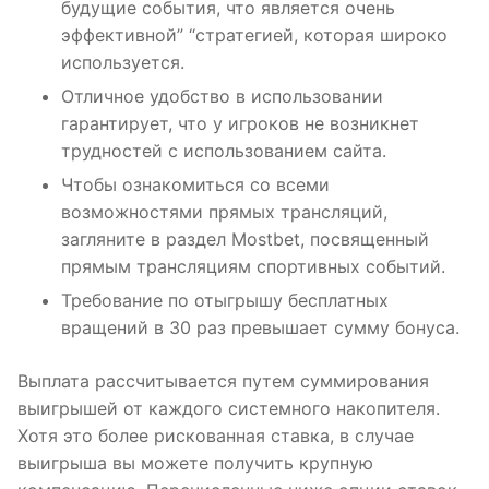
будущие события, что является очень
эффективной” “стратегией, которая широко
используется.
Отличное удобство в использовании
гарантирует, что у игроков не возникнет
трудностей с использованием сайта.
Чтобы ознакомиться со всеми
возможностями прямых трансляций,
загляните в раздел Mostbet, посвященный
прямым трансляциям спортивных событий.
Требование по отыгрышу бесплатных
вращений в 30 раз превышает сумму бонуса.
Выплата рассчитывается путем суммирования
выигрышей от каждого системного накопителя.
Хотя это более рискованная ставка, в случае
выигрыша вы можете получить крупную