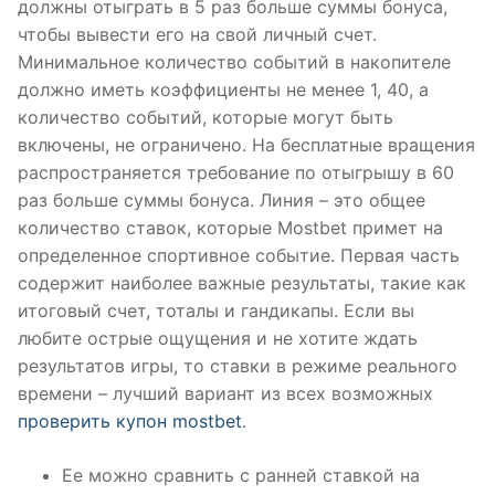
должны отыграть в 5 раз больше суммы бонуса,
чтобы вывести его на свой личный счет.
Минимальное количество событий в накопителе
должно иметь коэффициенты не менее 1, 40, а
количество событий, которые могут быть
включены, не ограничено. На бесплатные вращения
распространяется требование по отыгрышу в 60
раз больше суммы бонуса. Линия – это общее
количество ставок, которые Mostbet примет на
определенное спортивное событие. Первая часть
содержит наиболее важные результаты, такие как
итоговый счет, тоталы и гандикапы. Если вы
любите острые ощущения и не хотите ждать
результатов игры, то ставки в режиме реального
времени – лучший вариант из всех возможных
проверить купон mostbet
.
Ее можно сравнить с ранней ставкой на