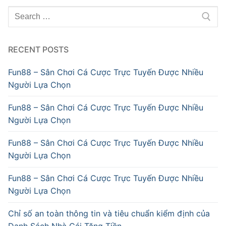
Search
for:
RECENT POSTS
Fun88 – Sân Chơi Cá Cược Trực Tuyến Được Nhiều
Người Lựa Chọn
Fun88 – Sân Chơi Cá Cược Trực Tuyến Được Nhiều
Người Lựa Chọn
Fun88 – Sân Chơi Cá Cược Trực Tuyến Được Nhiều
Người Lựa Chọn
Fun88 – Sân Chơi Cá Cược Trực Tuyến Được Nhiều
Người Lựa Chọn
Chỉ số an toàn thông tin và tiêu chuẩn kiểm định của