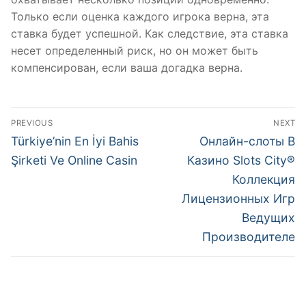
Только если оценка каждого игрока верна, эта
ставка будет успешной. Как следствие, эта ставка
несет определенный риск, но он может быть
компенсирован, если ваша догадка верна.
Post
PREVIOUS
NEXT
navigation
Previous
Next
Türkiye’nin En İyi Bahis
Онлайн-слоты В
post:
post:
Şirketi Ve Online Casin
Казино Slots City®
Коллекция
Лицензионных Игр
Ведущих
Производителе