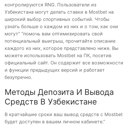
контролируются RNG. Пользователи из
Узбекистана могут делать ставки в Mostbet на
широкий выбор спортивных событий. Чтобы
узнать больше о каждом из них и о том, как они
могут” “помочь вам оптимизировать свой
потенциальный выигрыш, прочитайте описание
каждого из них, которое представлено ниже. Вы
можете использовать Mostbet на ПК, посетив
официальный сайт. Он содержит все возможности
и функции предыдущих версий и работает
безупречно.
Методы Депозита И Вывода
Средств В Узбекистане
В кратчайшие сроки ваш вывод средств с Mostbet
будет доступен в вашем личном кабинете.”