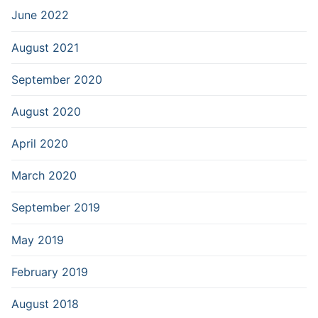
June 2022
August 2021
September 2020
August 2020
April 2020
March 2020
September 2019
May 2019
February 2019
August 2018