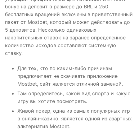
бонус на депозит в размере до BRL и 250
бесплатных вращений включены в приветственный
пакет от Mostbet, который может действовать до
5 депозитов. Несколько одинаковых
накопительных ставок на заранее определенное
количество исходов составляют системную
ставку.
Для тех, кто по каким-либо причинам
предпочитает не скачивать приложение
Mostbet, сайт является отличной заменой.
Там определитесь, какой вид спорта и какую
игру вы хотите посмотреть.
Живой покер, одна из самых популярных игр
в онлайн-казино, является одной из азартных
альтернатив Mostbet.