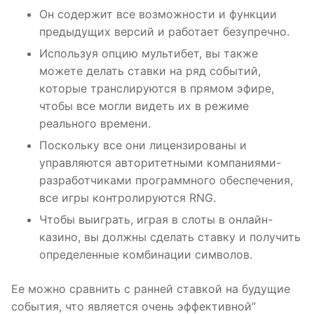
Он содержит все возможности и функции
предыдущих версий и работает безупречно.
Используя опцию мультибет, вы также
можете делать ставки на ряд событий,
которые транслируются в прямом эфире,
чтобы все могли видеть их в режиме
реального времени.
Поскольку все они лицензированы и
управляются авторитетными компаниями-
разработчиками программного обеспечения,
все игры контролируются RNG.
Чтобы выиграть, играя в слоты в онлайн-
казино, вы должны сделать ставку и получить
определенные комбинации символов.
Ее можно сравнить с ранней ставкой на будущие
события, что является очень эффективной”