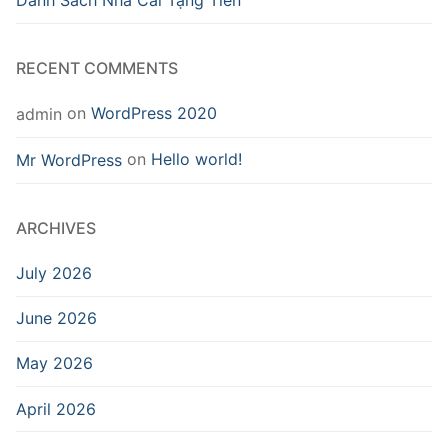
Danh Sách Nhà Cái Tặng Tiền
RECENT COMMENTS
on
WordPress 2020
admin
on
Hello world!
Mr WordPress
ARCHIVES
July 2026
June 2026
May 2026
April 2026