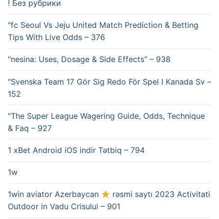
! Без рубрики
"fc Seoul Vs Jeju United Match Prediction & Betting
Tips With Live Odds – 376
"nesina: Uses, Dosage & Side Effects" – 938
"Svenska Team 17 Gör Sig Redo För Spel I Kanada Sv –
152
"The Super League Wagering Guide, Odds, Technique
& Faq – 927
1 xBet Android iOS indir Tətbiq – 794
1w
1win aviator Azerbaycan
rəsmi saytı 2023 Activitati
Outdoor in Vadu Crisului – 901