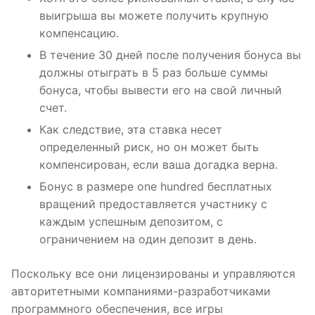
выигрыша вы можете получить крупную
компенсацию.
В течение 30 дней после получения бонуса вы
должны отыграть в 5 раз больше суммы
бонуса, чтобы вывести его на свой личный
счет.
Как следствие, эта ставка несет
определенный риск, но он может быть
компенсирован, если ваша догадка верна.
Бонус в размере one hundred бесплатных
вращений предоставляется участнику с
каждым успешным депозитом, с
ограничением на один депозит в день.
Поскольку все они лицензированы и управляются
авторитетными компаниями-разработчиками
программного обеспечения, все игры