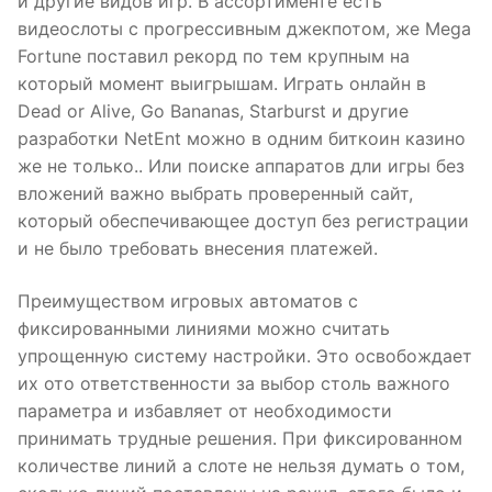
и другие видов игр. В ассортименте есть
видеослоты с прогрессивным джекпотом, же Mega
Fortune поставил рекорд по тем крупным на
который момент выигрышам. Играть онлайн в
Dead or Alive, Go Bananas, Starburst и другие
разработки NetEnt можно в одним биткоин казино
же не только.. Или поиске аппаратов дли игры без
вложений важно выбрать проверенный сайт,
который обеспечивающее доступ без регистрации
и не было требовать внесения платежей.
Преимуществом игровых автоматов с
фиксированными линиями можно считать
упрощенную систему настройки. Это освобождает
их ото ответственности за выбор столь важного
параметра и избавляет от необходимости
принимать трудные решения. При фиксированном
количестве линий а слоте не нельзя думать о том,