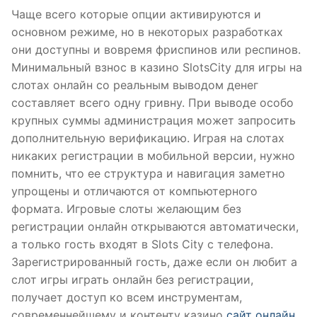
Чаще всего которые опции активируются и
основном режиме, но в некоторых разработках
они доступны и вовремя фриспинов или респинов.
Минимальный взнос в казино SlotsCity для игры на
слотах онлайн со реальным выводом денег
составляет всего одну гривну. При выводе особо
крупных суммы администрация может запросить
дополнительную верификацию. Играя на слотах
никаких регистрации в мобильной версии, нужно
помнить, что ее структура и навигация заметно
упрощены и отличаются от компьютерного
формата. Игровые слоты желающим без
регистрации онлайн открываются автоматически,
а только гость входят в Slots City с телефона.
Зарегистрированный гость, даже если он любит а
слот игры играть онлайн без регистрации,
получает доступ ко всем инструментам,
современнейшему и контенту казино
сайт онлайн