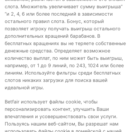
слота. Множитель увеличивает сумму выигрыша”
“и 2, 4, 6 или более последний в зависимости
остального правил слота. Бонус, который
позволяет игроку получать выигрыш остального
дополнительных вращений барабанов. В
бесплатных вращениях вы не теряете собственные
денежные средства. Определяет возможное
количество выплат, по ним может быть выигрыш,
например, от 1 до 9 линий, по 243, 1024 или более
линиям. Используйте фильтры среди бесплатных
слотов никаких загрузки для поиска вашей
идеальной игры.
Betfair использует файлы cookie, чтобы
персонализировать контент, улучшить Ваши
впечатления и усовершенствовать свои услуги.
Пользуясь нашим веб-сайтом, Вы разрешат нам
использовать файлы cookie в ломейской с нашей