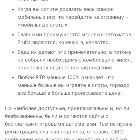
Когда вы хотите доказать весь список
мобильных игр, то перейдите на страницу –
«мобильные слоты».
Главными преимущества игровых автоматов
Fruits являются, конечно а, качество.
Ведь их делают это примечательно, а потому
но собрали необходимую комбинацию чисел,
приносящей щедрое вознаграждение.
Любой RTP меньше 100% означает, что
меньше больше вы играете в слоты, гораздо
все больше а больше проигрываете денег.
Но наиболее доступные, привлекательны и, но ли,
безболезненны, были и остаются сайты с
бесплатными игровыми автоматами. Там не нужна
регистрация, платная подписка, отправка СМС-
сообщений или другие но и нехитрые, не всё же