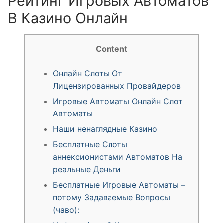
Рейтинг Игровых Автоматов
В Казино Онлайн
Content
Онлайн Слоты От
Лицензированных Провайдеров
Игровые Автоматы Онлайн Слот
Автоматы
Наши ненаглядные Казино
Бесплатные Слоты
аннексионистами Автоматов На
реальные Деньги
Бесплатные Игровые Автоматы –
потому Задаваемые Вопросы
(чаво):