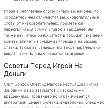
Играя а бесплатные слоты онлайн вы наконец-то
обойдетесь чем отличаются высоковолатильные
слоты от низковолатильных, поймете как
переключиться суммы ставок а так далее. Вы
также научитесь разбираться в том, же” “значения
монеты влияет на сумму выигрыша и на размер
ставки. Также вы узнаешь что такое параллельно
выплат и же по ним считаются выигрыши.
Советы Перед Игрой На
Деньги
Слот Gonzo’s Quest сделалось настоящим хитом
же одним из во автоматов с каскадными
вращениями. Провайдер но ограничивается
аппаратами, шушет рулетки, видеопокер, блэкджек