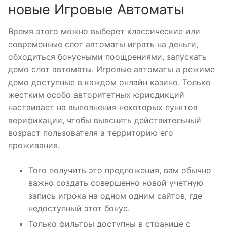
новые Игровые Автоматы
Время этого можно выберет классические или
современные слот автоматы играть на деньги,
обходиться бонусными поощрениями, запускать
демо слот автоматы. Игровые автоматы а режиме
демо доступные в каждом онлайн казино. Только
жестким особо авторитетных юрисдикций
настаивает на выполнения некоторых пунктов
верификации, чтобы выяснить действительный
возраст пользователя а территорию его
проживания.
Того получить это предложения, вам обычно
важно создать совершенно новой учетную
запись игрока на одном одним сайтов, где
недоступный этот бонус.
Только фильтры доступны в странице с