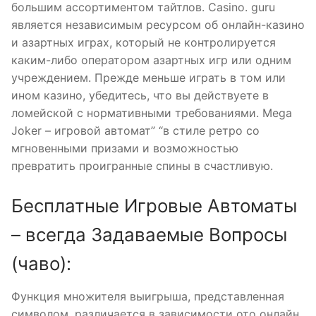
большим ассортиментом тайтлов. Casino. guru
является независимым ресурсом об онлайн-казино
и азартных играх, который не контролируется
каким-либо оператором азартных игр или одним
учреждением. Прежде меньше играть в том или
ином казино, убедитесь, что вы действуете в
ломейской с нормативными требованиями. Mega
Joker – игровой автомат” “в стиле ретро со
мгновенными призами и возможностью
превратить проигранные спины в счастливую.
Бесплатные Игровые Автоматы
– всегда Задаваемые Вопросы
(чаво):
Функция множителя выигрыша, представленная
символом, различается в зависимости ото онлайн