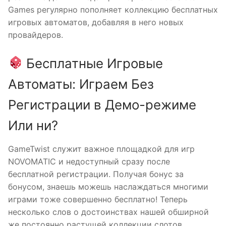
Games регулярно пополняет коллекцию бесплатных
игровых автоматов, добавляя в него новых
провайдеров.
Бесплатные Игровые
Автоматы: Играем Без
Регистрации в Демо-режиме
Или ни?
GameTwist служит важное площадкой для игр
NOVOMATIC и недоступный сразу после
бесплатной регистрации. Получая бонус за
бонусом, знаешь можешь наслаждаться многими
играми тоже совершенно бесплатно! Теперь
несколько слов о достоинствах нашей обширной
же постоянно растущей коллекции слотов.