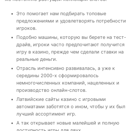
Это помогает нам подбирать топовые
предложениями и удовлетворять потребности
игроков.
Подобно машины, которую вы берете на тест-
драйв, игроки часто предпочитают получится
игру в казино, прежде чем сделали ставки на
реальные деньги.
Отрасль интенсивно развивалась, а уже к
середины 2000-х сформировалось
немногочисленных компаний, нацеленных и
производство онлайн-слотов.
Латвийские сайты казино с игровыми
автоматами заботятся о ином, чтобы у их был
лучший ассортимент игр.
А так открывает новые малейшей и полную
доступность игры для двух.