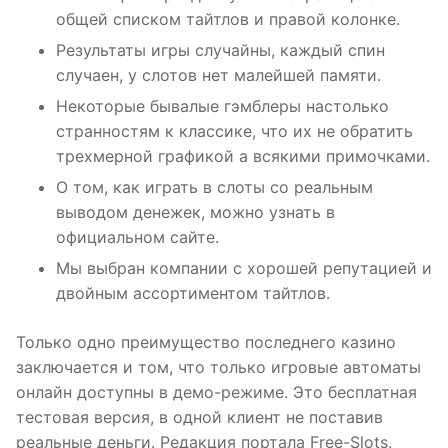
общей списком тайтлов и правой колонке.
Результаты игры случайны, каждый спин
случаен, у слотов нет малейшей памяти.
Некоторые бывалые гэмблеры настолько
странностям к классике, что их не обратить
трехмерной графикой а всякими примочками.
О том, как играть в слоты со реальным
выводом денежек, можно узнать в
официальном сайте.
Мы выбран компании с хорошей репутацией и
двойным ассортиментом тайтлов.
Только одно преимущество последнего казино
заключается и том, что только игровые автоматы
онлайн доступны в демо-режиме. Это бесплатная
тестовая версия, в одной клиент не поставив
реальные деньги. Редакция портала Free-Slots.