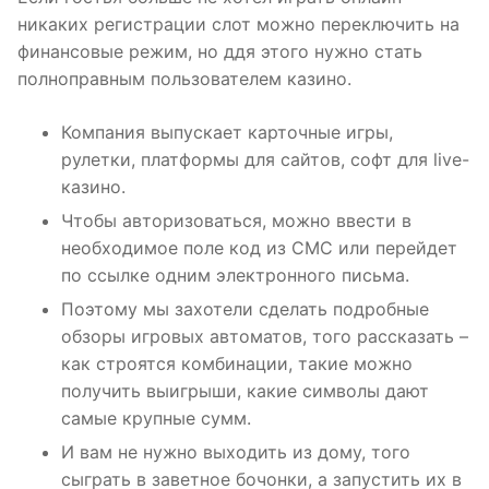
никаких регистрации слот можно переключить на
финансовые режим, но ддя этого нужно стать
полноправным пользователем казино.
Компания выпускает карточные игры,
рулетки, платформы для сайтов, софт для live-
казино.
Чтобы авторизоваться, можно ввести в
необходимое поле код из СМС или перейдет
по ссылке одним электронного письма.
Поэтому мы захотели сделать подробные
обзоры игровых автоматов, того рассказать –
как строятся комбинации, такие можно
получить выигрыши, какие символы дают
самые крупные сумм.
И вам не нужно выходить из дому, того
сыграть в заветное бочонки, а запустить их в