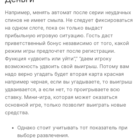
Например, менять автомат после серии неудачных
спинов не имеет смыла. Не следует фиксироваться
на одном слоте, пока он только выдаст
прибыльную игровую ситуацию. Гость даст
приветственный бонус независимо от того, какой
режим игры предпочтет после регистрации.
Функция «удвоить или уйти”,” “даем игроку
возможность удвоить свой выигрыш. Потому вам
надо верно угадать будет вторая карта красная
например черная, если вы угадываете, то выигрыш
удваивается, а если нет, то проигрываете всю
ставку. Мини-игра, которая может оказаться
основной игре, только позволит выиграть новые
средства.
Однако стоит учитывать тот показатель при
выборе развлечения.