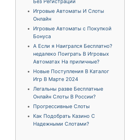
Без Регистрации
Игровые Автоматы И Слоты
Онлайн
Игровые Автоматы с Покупкой
Бонуса
А Если я Наигрался Бесплатно?
недалеко Поиграть В Игровых
Автоматах На приличные?
Новые Поступления В Каталог
Игр В Марте 2024
Легальны разве Бесплатные
Онлайн Слоты В России?
Прогрессивные Слоты
Как Подобрать Казино С
Надежными Слотами?