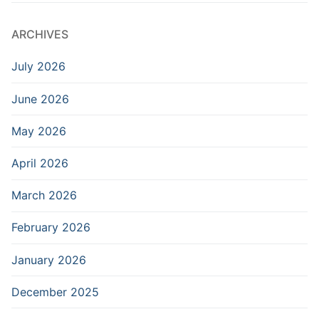
ARCHIVES
July 2026
June 2026
May 2026
April 2026
March 2026
February 2026
January 2026
December 2025