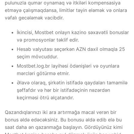
pulunuzla qumar oynamaq və itkiləri kompensasiya
etməyə çalışmaqdansa, limitlər təyin eləmək və onlara
vəfalı gecələmək vacibdir.
İkincisi, Mostbet onlayn kazino səxavətli bonuslar
və promosyonlar təklif edir.
Hesab valyutası seçərkən AZN daxil olmaqla 25
seçim mövcuddur.
Mostbet.log.br layihəsi ödənişləri və oyunlara
mərcləri götürmə etmir.
Əlavə olaraq, şirkətin istifadə qaydaları tamamilə
şəffafdır və hər bir istifadəçinin nəzərdən
keçirməsi ötrü əlçatandır.
Qazandıqlarınızı iki ara artırmağa macal verən bir
bonus əldə edəcəksiniz. Bu bonusu əldə edib elə bu
saat daha ən qazanmağa başlayın. Gördüyünüz kimi