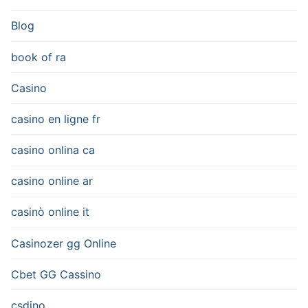
Blog
book of ra
Casino
casino en ligne fr
casino onlina ca
casino online ar
casinò online it
Casinozer gg Online
Cbet GG Cassino
csdino