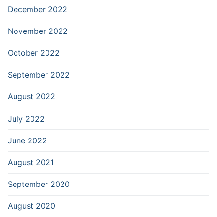
December 2022
November 2022
October 2022
September 2022
August 2022
July 2022
June 2022
August 2021
September 2020
August 2020