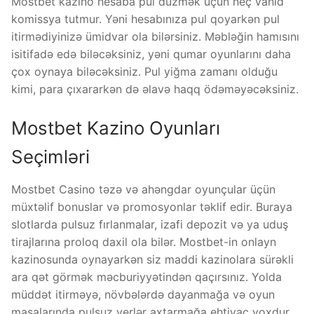
Mostbet kazino hesaba pul düzmək üçün heç vahid
komissya tutmur. Yəni hesabınıza pul qoyarkən pul
itirmədiyinizə ümidvar ola bilərsiniz. Məbləğin hamısını
isitifadə edə biləcəksiniz, yəni qumar oyunlarını daha
çox oynaya biləcəksiniz. Pul yiğma zamanı olduğu
kimi, para çıxararkən də əlavə haqq ödəməyəcəksiniz.
Mostbet Kazino Oyunları
Seçimləri
Mostbet Casino təzə və ahəngdar oyunçular üçün
müxtəlif bonuslar və promosyonlar təklif edir. Buraya
slotlarda pulsuz fırlanmalar, izafi depozit və ya uduş
tirajlarına proloq daxil ola bilər. Mostbet-in onlayn
kazinosunda oynayarkən siz maddi kazinolara sürəkli
ara qət görmək məcburiyyətindən qaçırsınız. Yolda
müddət itirməyə, növbələrdə dayanmağa və oyun
masalarında pulsuz yerlər axtarmağa ehtiyac yoxdur.