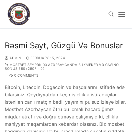
Skip
to
content
Search for:
Rəsmi Sayt, Güzgü Və Bonuslar
FEBRUARY 15, 2024
ADMIN
MOSTBET SEYRƏK 90 AZƏRBAYCANDA BUKMEKER VƏ CASINO
BONUS 550+250F - 92
0 COMMENTS
Bitcoin, Litecoin, Dogecoin və başqalarını istifadə edə
bilərsiniz. Qeydiyyatdan keçmiş elliklə istifadəçilər
istənilən canlı matçın bədii yayımını pulsuz izləyə bilər.
Mostbet Azərbaycan ötrü bu icmalı bacardığımız
miqdar ətraflı və doğru etməyə çalışmışıq ki, elliklə
mahiyyət məqamlardan xəbərdar olasınız. Biz mosbet
haqqında danışırıq və bu araşdırmada şirkətin şiddətli