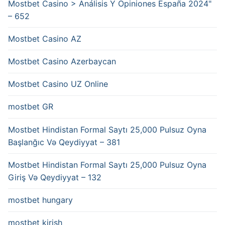
Mostbet Casino > Análisis Y Opiniones España 2024"
– 652
Mostbet Casino AZ
Mostbet Casino Azerbaycan
Mostbet Casino UZ Online
mostbet GR
Mostbet Hindistan Formal Saytı 25,000 Pulsuz Oyna
Başlanğıc Və Qeydiyyat – 381
Mostbet Hindistan Formal Saytı 25,000 Pulsuz Oyna
Giriş Və Qeydiyyat – 132
mostbet hungary
mostbet kirish