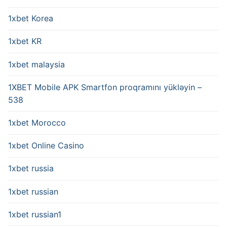
1xbet Korea
1xbet KR
1xbet malaysia
1XBET Mobile APK Smartfon proqramını yükləyin –
538
1xbet Morocco
1xbet Online Casino
1xbet russia
1xbet russian
1xbet russian1