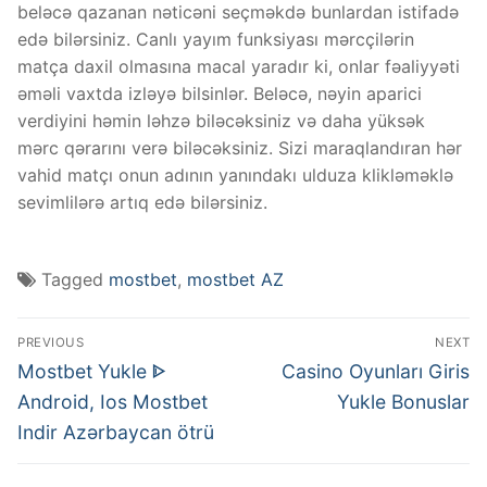
beləcə qazanan nəticəni seçməkdə bunlardan istifadə
edə bilərsiniz. Canlı yayım funksiyası mərcçilərin
matça daxil olmasına macal yaradır ki, onlar fəaliyyəti
əməli vaxtda izləyə bilsinlər. Beləcə, nəyin aparici
verdiyini həmin ləhzə biləcəksiniz və daha yüksək
mərc qərarını verə biləcəksiniz. Sizi maraqlandıran hər
vahid matçı onun adının yanındakı ulduza klikləməklə
sevimlilərə artıq edə bilərsiniz.
Tagged
mostbet
,
mostbet AZ
Post
PREVIOUS
NEXT
navigation
Previous
Next
Mostbet Yukle ᐈ
Casino Oyunları Giris
post:
post:
Android, Ios Mostbet
Yukle Bonuslar
Indir Azərbaycan ötrü